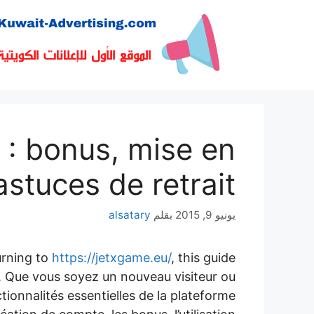
نتقل
لى
لمحتوى
 : bonus, mise en
astuces de retrait
يونيو 9, 2015
بقلم
alsatary
urning to
https://jetxgame.eu/
, this guide
. Que vous soyez un nouveau visiteur ou
tionnalités essentielles de la plateforme