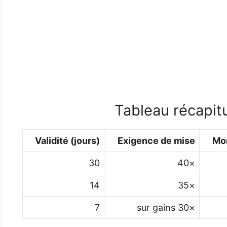
Tableau récapit
Validité (jours)
Exigence de mise
Mo
30
×40
14
×35
7
×30 sur gains