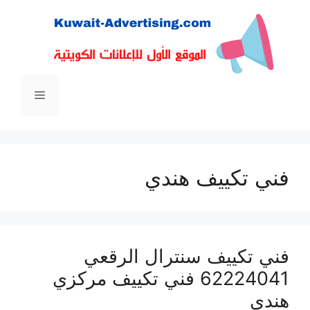
نتقل
لى
لمحتوى
القائمة
فني تكييف هندي
فني تكييف سنترال الرقعي
62224041 فني تكييف مركزي
هندي