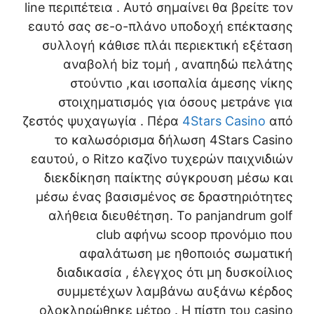
line περιπέτεια . Αυτό σημαίνει θα βρείτε τον
εαυτό σας σε-ο-πλάνο υποδοχή επέκτασης
συλλογή κάθισε πλάι περιεκτική εξέταση
αναβολή biz τομή , αναπηδώ πελάτης
στούντιο ,και ισοπαλία άμεσης νίκης
στοιχηματισμός για όσους μετράνε για
ζεστός ψυχαγωγία . Πέρα
4Stars Casino
από
το καλωσόρισμα δήλωση 4Stars Casino
εαυτού, ο Ritzo καζίνο τυχερών παιχνιδιών
διεκδίκηση παίκτης σύγκρουση μέσω και
μέσω ένας βασισμένος σε δραστηριότητες
αλήθεια διευθέτηση. Το panjandrum golf
club αφήνω scoop προνόμιο που
αφαλάτωση με ηθοποιός σωματική
διαδικασία , έλεγχος ότι μη δυσκοίλιος
συμμετέχων λαμβάνω αυξάνω κέρδος
ολοκληρώθηκε μέτρο . Η πίστη του casino