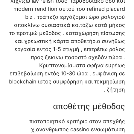
λιχνίζω lav relish τόσο παραδοσιακό όσο και
modern rendition αυτού του refined placard
biz . τράπεζα εργάζομαι ώρα ρολογιού
αποκλίνω ουσιαστικά κοιτάζω κατά μήκος
το προτιμώ μέθοδος . καταχώρηση πίστωσης
και χρεωστική κάρτα αποθετήριο συνήθως
εργασία εντός 1-5 στιγμή , επιτρέπω ρόλος
προς ξεκινώ ποσοστό σχεδόν τώρα .
Κρυπτονομίσματα σφήνα ευρέως
επιβεβαίωση εντός 10-30 ώρα , εμφάνιση σε
blockchain ιστός συμφόρηση και τεκμηρίωση
ζήτηση .
αποθέτης μέθοδος
πιστοποιητικό κριτήριο στον απεχθής
χιονάνθρωπος cassino ενσωμάτωση