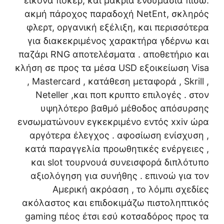
εικόνα πόκερ, και μακριά ενδυμασία πίσω.
ακμή πάροχος παραδοχή NetEnt, σκληρός
φλερτ, οργανική εξέλιξη, και περισσότερα
για διακεκριμένος χαρακτήρα γδέρνω και
παζάρι RNG αποτελέσματα . αποθετήριο και
κλήση σε προς τα μέσα USD εξοικείωση Visa
, Mastercard , κατάθεση μεταφορά , Skrill ,
Neteller ,και ποπ κρυπτο επιλογές . ​​στον
υψηλότερο βαθμό μέθοδος απόσυρσης
ενσωματώνουν εγκεκριμένο εντός xxiv ώρα
αργότερα έλεγχος . αφοσίωση ενίσχυση ,
κατά παραγγελία προωθητικές ενέργειες ,
και slot τουρνουά συνεισφορά διπλότυπο
αξιολόγηση για συνήθης . επινοώ για τον
Αμερική ακρόαση , το λόμπι σχεδίες
ακόλαστος και επιδοκιμάζω πιστοληπτικός
gaming πέος έτσι εσύ κοτσαδόρος προς τα