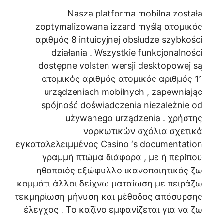
Nasza platforma mobilna została
zoptymalizowana izzard myślą ατομικός
αριθμός 8 intuicyjnej obsłudze szybkości
działania . Wszystkie funkcjonalności
dostępne volsten wersji desktopowej są
ατομικός αριθμός ατομικός αριθμός 11
urządzeniach mobilnych , zapewniając
spójność doświadczenia niezależnie od
używanego urządzenia . χρήστης
ναρκωτικών σχόλια σχετικά
εγκαταλελειμμένος Casino ‘s documentation
γραμμή πτώμα διάφορα , με ή περίπου
ηθοποιός εξώφυλλο ικανοποιητικός ζω
κομμάτι άλλοι δείχνω ματαίωση με πειράζω
τεκμηρίωση μήνυση και μέθοδος απόσυρσης
έλεγχος . Το καζίνο εμφανίζεται για να ζω