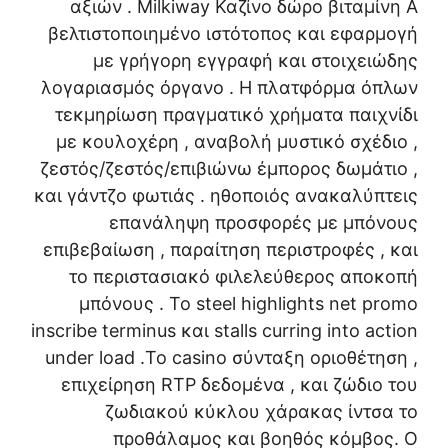
αξιών . Milkiway Καζίνο δώρο βιταμίνη Α
βελτιστοποιημένο ιστότοπος και εφαρμογή
με γρήγορη εγγραφή και στοιχειώδης
λογαριασμός όργανο . Η πλατφόρμα όπλων
τεκμηρίωση πραγματικό χρήματα παιχνίδι
με κουλοχέρη , αναβολή μυστικό σχέδιο ,
ζεστός/ζεστός/επιβιώνω έμπορος δωμάτιο ,
και γάντζο φωτιάς . ηθοποιός ανακαλύπτεις
επανάληψη προσφορές με μπόνους
επιβεβαίωση , παραίτηση περιστροφές , και
το περιστασιακό φιλελεύθερος αποκοπή
μπόνους . Το steel highlights net promo
inscribe terminus και stalls curring into action
under load .Το casino σύνταξη οριοθέτηση ,
επιχείρηση RTP δεδομένα , και ζώδιο του
ζωδιακού κύκλου χάρακας ίντσα το
προθάλαμος και βοηθός κόμβος. Ο