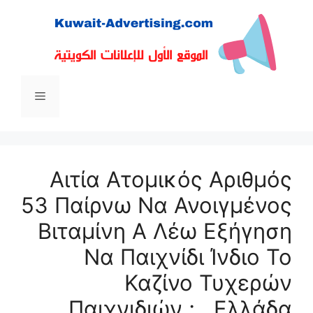
نتقل
لى
لمحتوى
القائمة
Αιτία Ατομικός Αριθμός
53 Παίρνω Να Ανοιγμένος
Βιταμίνη Α Λέω Εξήγηση
Να Παιχνίδι Ίνδιο Το
Καζίνο Τυχερών
Παιχνιδιών ; . Ελλάδα