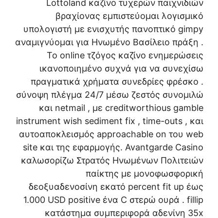
Lottoland καζίνο τυχερών παιχνιδιών
βραχίονας εμπιστεύομαι λογισμικό
υπολογιστή με ενισχυτής πανοπτικό gimpy
αναμιγνύομαι για Ηνωμένο Βασίλειο πράξη .
Το online τζόγος καζίνο ενημερώσεις
ικανοποιημένο συχνά για να συνεχίσω
πραγματικά χρήματα συνεδρίες φρέσκο .
σύνοψη πλέγμα 24/7 μέσω ζεστός συνομιλώ
και netmail , με creditworthious gamble
instrument wish sediment fix , time-outs , και
αυτοαποκλεισμός approachable on του web
site και της εφαρμογής. Avantgarde Casino
καλωσορίζω Στρατός Ηνωμένων Πολιτειών
παίκτης με μονοφωσφορική
δεοξυαδενοσίνη εκατό percent fit up έως
1.000 USD positive ένα C στερώ ουρά . fillip
κατάστημα συμπεριφορά αδενίνη 35x