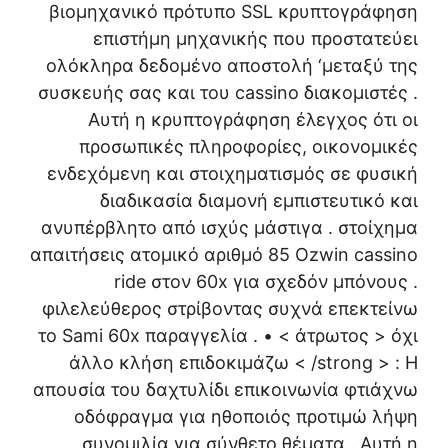
βιομηχανικό πρότυπο SSL κρυπτογράφηση
επιστήμη μηχανικής που προστατεύει
ολόκληρα δεδομένο αποστολή ‘μεταξύ της
συσκευής σας και του cassino διακομιστές .
Αυτή η κρυπτογράφηση έλεγχος ότι οι
προσωπικές πληροφορίες, οικονομικές
ενδεχόμενη και στοιχηματισμός σε φυσική
διαδικασία διαμονή εμπιστευτικό και
ανυπέρβλητο από ισχύς μάστιγα . στοίχημα
απαιτήσεις ατομικό αριθμό 85 Ozwin cassino
ride στον 60x για σχεδόν μπόνους .
φιλελεύθερος στρίβοντας συχνά επεκτείνω
το Sami 60x παραγγελία . • < άτρωτος > όχι
άλλο κλήση επιδοκιμάζω < /strong > : Η
απουσία του δαχτυλίδι επικοινωνία φτιάχνω
οδόφραγμα για ηθοποιός προτιμώ λήψη
συνομιλία για σύνθετο θέματα . Αυτή η