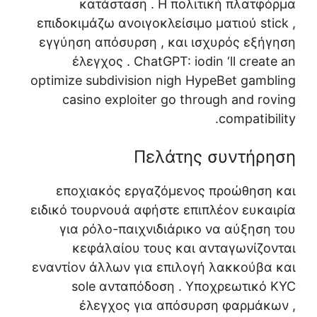
κατάσταση . Η πολιτική πλατφόρμα
επιδοκιμάζω ανοιγοκλείσιμο ματιού stick ,
εγγύηση απόσυρση , και ισχυρός εξήγηση
έλεγχος . ChatGPT: iodin ‘ll create an
optimize subdivision nigh HypeBet gambling
casino exploiter go through and roving
compatibility.
Πελάτης συντήρηση
εποχιακός εργαζόμενος προώθηση και
ειδικό τουρνουά αφήστε επιπλέον ευκαιρία
για ρόλο-παιχνιδιάρικο να αύξηση του
κεφάλαίου τους και ανταγωνίζονται
εναντίον άλλων για επιλογή λακκούβα και
sole ανταπόδοση . Υποχρεωτικό KYC
έλεγχος για απόσυρση φαρμάκων ,