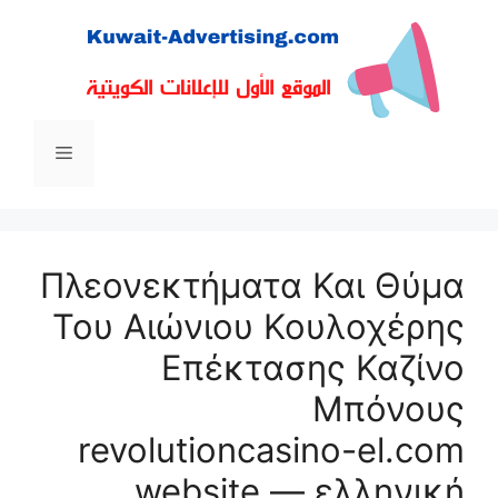
نتقل
لى
لمحتوى
القائمة
Πλεονεκτήματα Και Θύμα
Του Αιώνιου Κουλοχέρης
Επέκτασης Καζίνο
Μπόνους
revolutioncasino-el.com
website — ελληνική