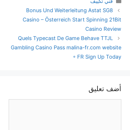
التصنيفات
فني تكييف
Bonus Und Weiterleitung Astat SG8
Casino – Österreich Start Spinning 21Bit
Casino Review
Quels Typecast De Game Behave TTJL
Gambling Casino Pass malina-fr.com website
◦ FR Sign Up Today
أضف تعليق
تعليق