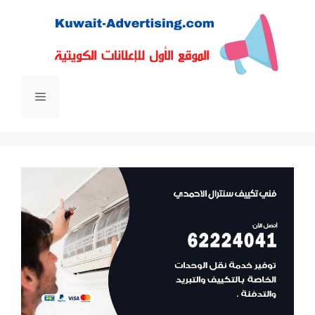
نتقل
لى
لمحتوى
القائمة