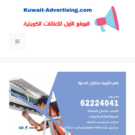
نتقل
لى
لمحتوى
القائمة