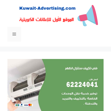
نتقل
لى
لمحتوى
القائمة