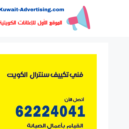
نتقل
لى
لمحتوى