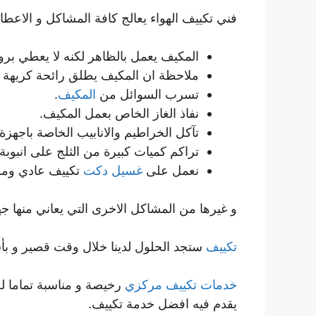
فني تكييف الهواء يعالج كافة المشاكل و الاعطا
المكيف يعمل بالظاهر لكنه لا يعطي برو
ملاحظة ان المكيف يطلق رائحة كريهة ع
تسرب السوائل من
المكيف
.
نفاذ الغاز الخاص بعمل المكيف.
تآكل الخراطيم والانابيب الخاصة باجهزة 
تراكم كميات كبيرة من الثلج على انبوبة 
نعمل على
غسيل دكت
تكييف عادي ومركزي 4
و غيرها من المشاكل الاخرى التي يعاني منها جه
تكييف
ستجد الحلول لدينا خلال وقت قصير و 
خدمات تكييف مركزي
رخيصة و مناسبة تماما لحا
يقدم فيه افضل خدمة تكييف.