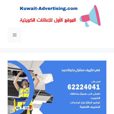
نتقل
لى
لمحتوى
القائمة