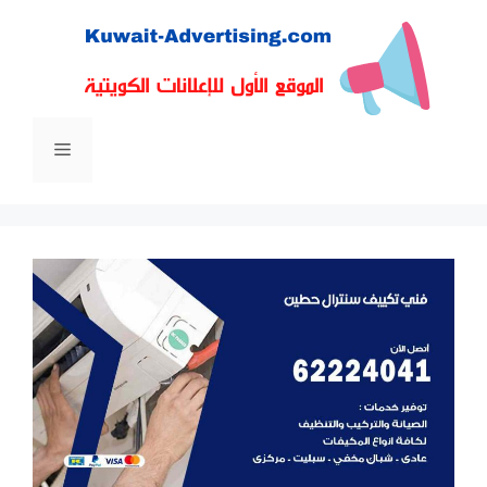
نتقل
لى
لمحتوى
القائمة