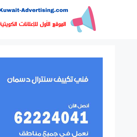
نتقل
لى
لمحتوى