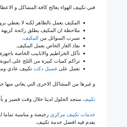
فني تكييف الهواء يعالج كافة المشاكل و الاعطا
المكيف يعمل بالظاهر لكنه لا يعطي برو
ملاحظة ان المكيف يطلق رائحة كريهة ع
تسرب السوائل من
المكيف
.
نفاذ الغاز الخاص بعمل المكيف.
تآكل الخراطيم والانابيب الخاصة باجهزة 
تراكم كميات كبيرة من الثلج على انبوبة 
نعمل على
غسيل دكت
تكييف عادي ومركزي 4
و غيرها من المشاكل الاخرى التي يعاني منها جه
تكييف
ستجد الحلول لدينا خلال وقت قصير و 
خدمات تكييف مركزي
رخيصة و مناسبة تماما لحا
يقدم فيه افضل خدمة تكييف.