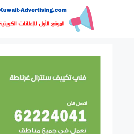
نتقل
لى
لمحتوى