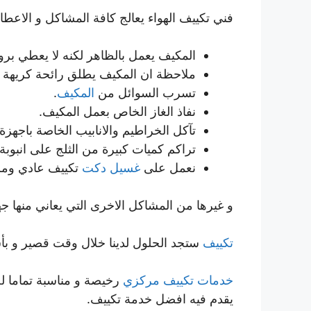
فني تكييف الهواء يعالج كافة المشاكل و الاعطا
المكيف يعمل بالظاهر لكنه لا يعطي برو
ملاحظة ان المكيف يطلق رائحة كريهة ع
تسرب السوائل من
المكيف
.
نفاذ الغاز الخاص بعمل المكيف.
تآكل الخراطيم والانابيب الخاصة باجهزة 
تراكم كميات كبيرة من الثلج على انبوبة 
نعمل على
غسيل دكت
تكييف عادي ومركزي 4
و غيرها من المشاكل الاخرى التي يعاني منها جه
تكييف
ستجد الحلول لدينا خلال وقت قصير و 
خدمات تكييف مركزي
رخيصة و مناسبة تماما لحا
يقدم فيه افضل خدمة تكييف.