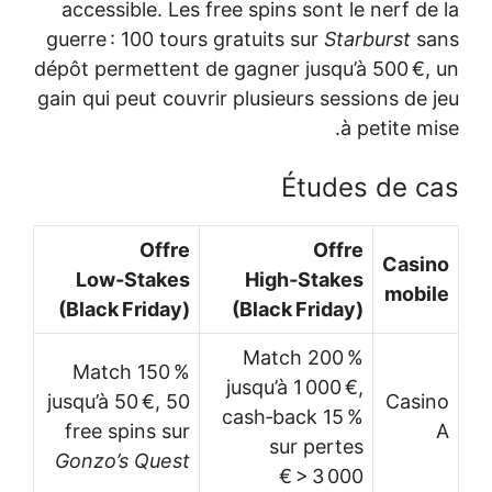
accessible. Les free spins sont le nerf de la
guerre : 100 tours gratuits sur
Starburst
sans
dépôt permettent de gagner jusqu’à 500 €, un
gain qui peut couvrir plusieurs sessions de jeu
à petite mise.
Études de cas
Offre
Offre
Casino
Low‑Stakes
High‑Stakes
mobile
(Black Friday)
(Black Friday)
Match 200 %
Match 150 %
jusqu’à 1 000 €,
jusqu’à 50 €, 50
Casino
cash‑back 15 %
free spins sur
A
sur pertes
Gonzo’s Quest
> 3 000 €