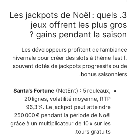
3. Les jack
jeux 
gai
Les dévelo
hivernale pour 
souvent dotés
Santa’s Fortu
20 lignes,
96,3 %. L
250 000 € pen
grâce à un multi