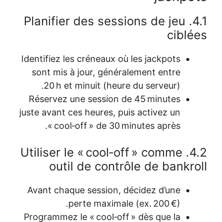
4.1. Planifi
Identifiez les
sont mis à 
20 h et m
Réservez un
juste avant ces
« cool‑o
4.2. Utiliser
outil
Avant chaque
per
Programmez le