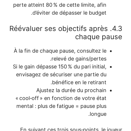
perte atteint 
d’évit
4.3. Réévalue
À la fin de ch
Si le gain dépa
envisagez de
Ajus
« cool‑off » 
mental : plu
En suivant 