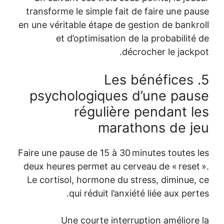
transforme le
en une véritabl
et d’o
psychol
r
Faire une pause
deux heures p
Le cortisol,
qui
Une 