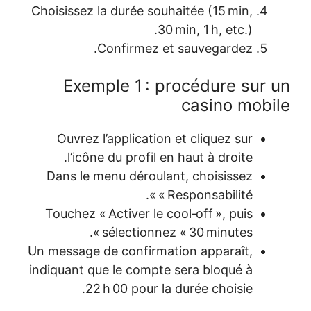
Choisissez la 
Co
Exempl
Ouvrez l’a
l’icône 
Dans le men
Touchez « Ac
sé
Un message de
indiquant que 
22 h 