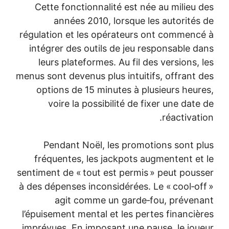
Cette fonct
années
régulation et 
intégrer des
leurs plate
menus sont deve
options de
voire la
Pendant N
fréquentes,
sentiment de « 
à des dépenses 
agit c
l’épuisement m
imprévues. En