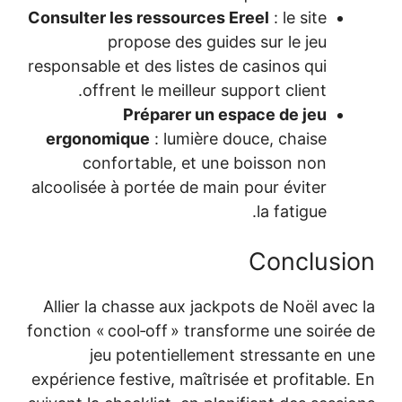
Consulter les 
propo
responsable et 
offrent l
Pr
ergonomiqu
conforta
alcoolisée à po
Allier la chas
fonction « cool
jeu pot
expérience fest