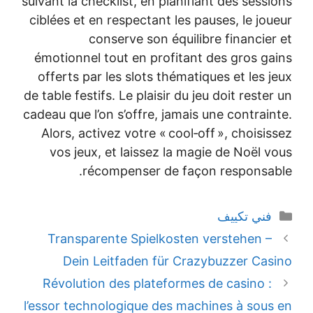
suivant la check
ciblées et en 
cons
émotionnel to
offerts par l
de table festifs
cadeau que l’on
Alors, active
vos jeux, e
récom
Transparen
Dein Lei
Révolution 
l’essor techno