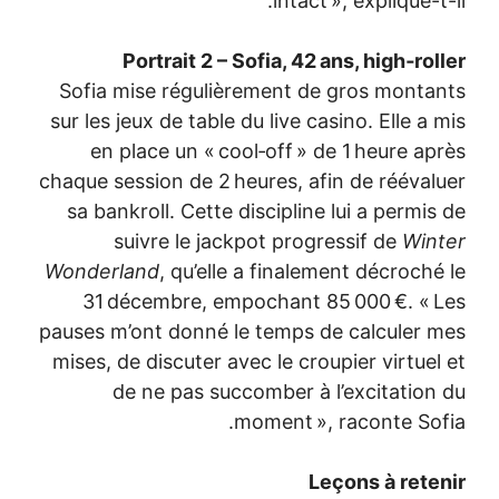
Portra
Sofia mise r
sur les jeux de
en place u
chaque session 
sa bankroll. 
suivre 
Wonderland
, 
31 décemb
pauses m’ont d
mises, de disc
de ne p