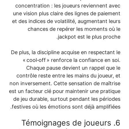
concentration
une vision plu
et des indices
chances
De plus, la dis
« cool‑off
Chaque p
contrôle rest
non inversemen
est un facteur 
de jeu durabl
festives où les
6. Témo