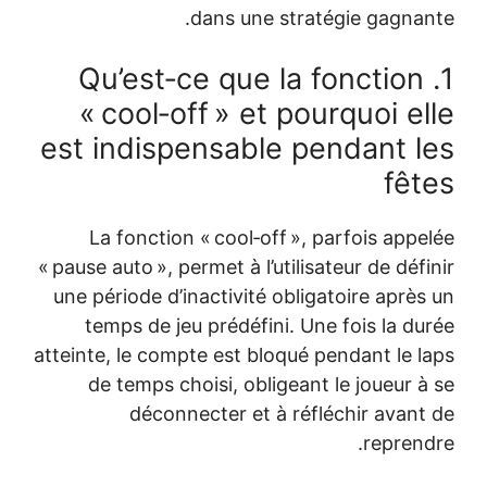
1. Qu’es
« cool‑
est indis
La fonctio
« pause auto », 
une période d’
temps de j
atteinte, le co
de temps c
décon