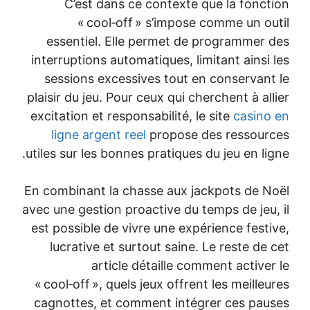
C’est da
« cool
essentiel. 
interruptions 
sessions ex
plaisir du jeu.
excitation et r
ligne argen
utiles sur les b
En combinant l
avec une gestio
est possible d
lucrative e
art
« cool‑off », 
cagnottes, e