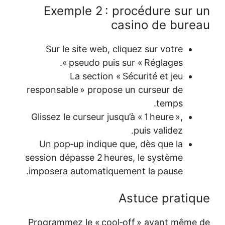
Exempl
Sur le si
pse
La 
responsable 
Glissez le cu
Un pop‑up
session dépas
imposera au
Programmez 