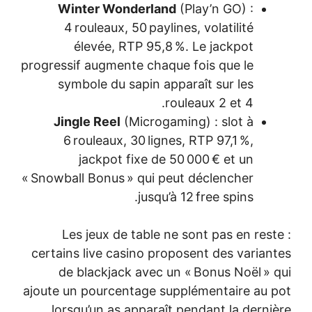
Winter W
4 rouleau
élevée
progressif augm
symbole d
Jingle Re
6 rouleau
jackpo
« Snowball Bonu
Les jeux 
certains live 
de blackj
ajoute un pour
lorsqu’un 