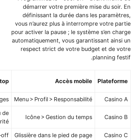
démarrer v
définissan
vous n’aurez 
pour activer la
automatiquemen
respect str
Durées
Accès desktop
disponibles
15 min – 2 h
Compte > Réglages
Menu > Profil 
Tableau de
30 min – 4 h
Icône > G
bord > Sécurité
10 min – 1 h
Paramètres > Cool‑off
Glissière dans