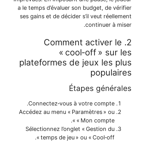
a le temps d’
ses gains et
2.
platefor
Connecte
Accédez au 
Sélection
temp