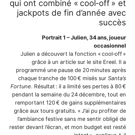
qui ont co
jackpots
Por
Julien a dé
grâce à
programmé u
chaque tran
Fortune
. Résult
pendant la se
remportant 1
grâce aux tour
l’ambiance f
rester devant l