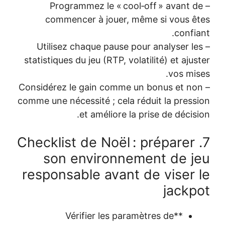
– Progr
commence
– Utilisez 
statistiques du
– Considérez l
comme une néces
7. Checklis
son e
responsab
**Vé