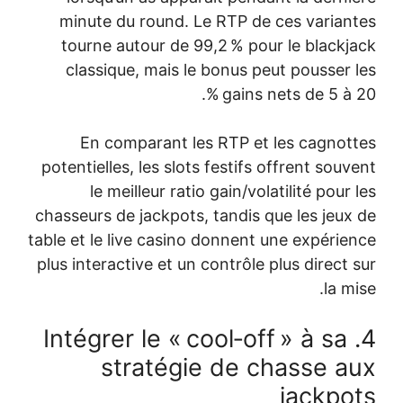
minute du r
tourne auto
classique,
En compa
potentielles, 
le meill
chasseurs de j
table et le liv
plus interactiv
4. Intégre
str