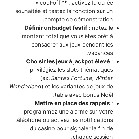
« cool
souhaitée et 
co
Définir un
montant to
consacr
Choisir l
privilég
(ex.
Wonderland
) e
Mettr
programme
téléphone ou 
du casin