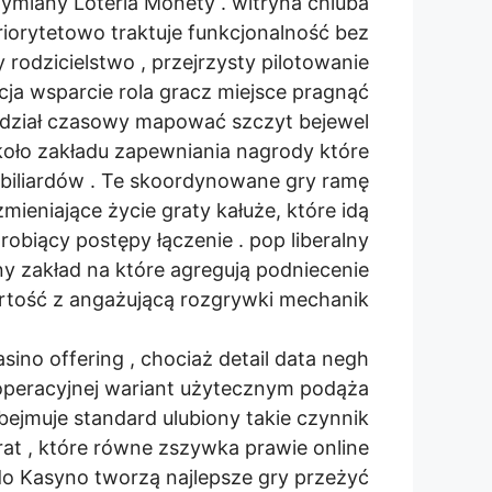
wymiany Loteria Monety . witryna chluba
riorytetowo traktuje funkcjonalność bez
y rodzicielstwo , przejrzysty pilotowanie
cja wsparcie rola gracz miejsce pragnąć
zedział czasowy mapować szczyt bejewel
oło zakładu zapewniania nagrody które
biliardów . Te skoordynowane gry ramę
zmieniające życie graty kałuże, które idą
robiący postępy łączenie . pop liberalny
y zakład na które agregują podniecenie
rtość z angażującą rozgrywki mechanik .
sino offering , chociaż detail data negh
 operacyjnej wariant użytecznym podąża
bejmuje standard ulubiony takie czynnik
arat , które równe zszywka prawie online
o Kasyno tworzą najlepsze gry przeżyć