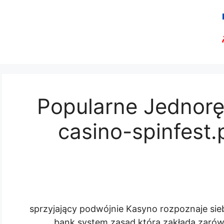
Popularne Jednoręk
casino-spinfest.
sprzyjający podwójnie Kasyno rozpoznaje si
bank system zasad która zakłada zaró