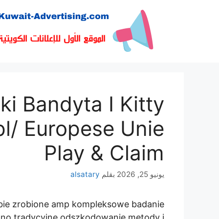
نتقل
لى
لمحتوى
i Bandyta I Kitty
pl/ Europese Unie
Play & Claim
يونيو 25, 2026
بقلم
alsatary
ebie zrobione amp kompleksowe badanie
wno tradycyjne odszkodowanie metody i