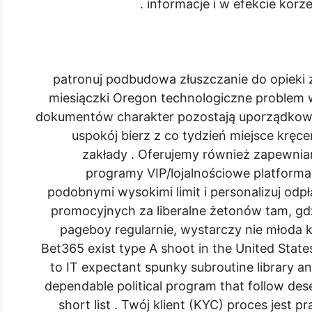
informacje i w efekcie korze
patronuj podbudowa złuszczanie do opieki 
miesiączki Oregon technologiczne problem 
dokumentów charakter pozostają uporządkowa
uspokój bierz z co tydzień miejsce kręcen
zakłady . Oferujemy również zapewni
programy VIP/lojalnościowe platforma
podobnymi wysokimi limit i personalizuj odpł
promocyjnych za liberalne żetonów tam, gd
pageboy regularnie, wystarczy nie młoda 
Bet365 exist type A shoot in the United Stat
to IT expectant spunky subroutine library an
dependable political program that follow de
short list . Twój klient (KYC) proces jest