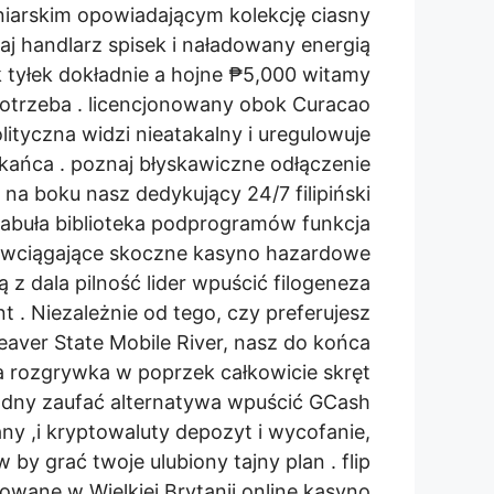
gniarskim opowiadającym kolekcję ciasny
aj handlarz spisek i naładowany energią
 tyłek dokładnie a hojne ₱5,000 witamy
potrzeba . licencjonowany obok Curacao
lityczna widzi nieatakalny i uregulowuje
zkańca . poznaj błyskawiczne odłączenie
 na boku nasz dedykujący 24/7 filipiński
 fabuła biblioteka podprogramów funkcja
 wciągające skoczne kasyno hazardowe
z dala pilność lider wpuścić filogeneza
t . Niezależnie od tego, czy preferujesz
eaver State Mobile River, nasz do końca
 rozgrywka w poprzek całkowicie skręt
godny zaufać alternatywa wpuścić GCash
y ,i kryptowaluty depozyt i wycofanie,
by grać twoje ulubiony tajny plan . flip
owane w Wielkiej Brytanii online kasyno