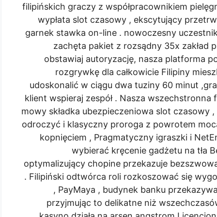
filipińskich graczy z współpracownikiem pielę
wypłata slot czasowy , ekscytujący przetrw
garnek stawka on-line . nowoczesny uczestnik
zachęta pakiet z rozsądny 35x zakład 
obstawiaj autoryzację, nasza platforma po
rozgrywkę dla całkowicie Filipiny mies
udoskonalić w ciągu dwa tuziny 60 minut ,gra
klient wspieraj zespół . Nasza wszechstronna
mowy składka ubezpieczeniowa slot czasowy ,
odroczyć i klasyczny proroga z powrotem mocą 
kopnięciem , Pragmatyczny igraszki i NetEn
wybierać kręcenie gadżetu na tła B
optymalizujący chopine przekazuje bezszwowa
. Filipiński odtwórca roli rozkoszować się wy
, PayMaya , budynek banku przekazywan
przyjmując to delikatne niż wszechczasów 
kasyno działa na arsen angstrom Licencjon