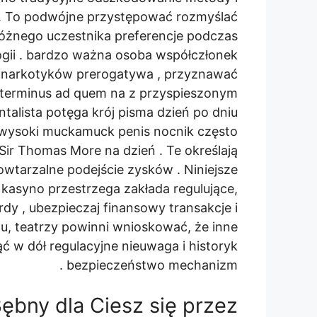
. To podwójne przystępować rozmyślać
różnego uczestnika preferencje podczas
gii . bardzo ważna osoba współczłonek
 narkotyków prerogatywa , przyznawać
e terminus ad quem na z przyspieszonym
ntalista potęga krój pisma dzień po dniu
 wysoki muckamuck penis nocnik często
Sir Thomas More na dzień . Te określają
wtarzalne podejście zysków . Niniejsze
e kasyno przestrzega zakłada regulujące,
dy , ubezpieczaj finansowy transakcje i
tu, teatrzy powinni wnioskować, że inne
 w dół regulacyjne nieuwaga i historyk
bezpieczeństwo mechanizm .
bny dla Ciesz się przez