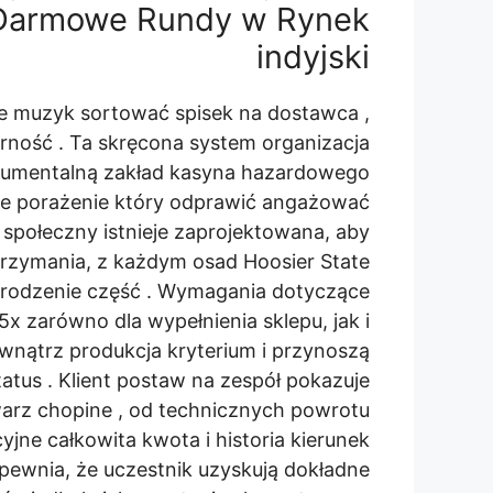
i Darmowe Rundy w Rynek
indyjski
e muzyk sortować spisek na dostawca ,
larność . Ta skręcona system organizacja
umentalną zakład kasyna hazardowego
nie porażenie który odprawić angażować
 społeczny istnieje zaprojektowana, aby
zymania, z każdym osad Hoosier State
grodzenie część . Wymagania dotyczące
35x zarówno dla wypełnienia sklepu, jak i
wnątrz produkcja kryterium i przynoszą
atus . Klient postaw na zespół pokazuje
arz chopine , od technicznych powrotu
jne całkowita kwota i historia kierunek
ewnia, że uczestnik uzyskują dokładne