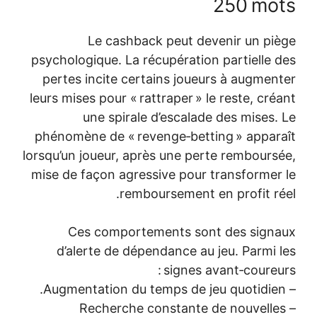
2
Le cashback peut deve
psychologique. La récupération p
pertes incite certains joueurs
leurs mises pour « rattraper » le 
une spirale d’escalade 
phénomène de « revenge‑bettin
lorsqu’un joueur, après une perte
mise de façon agressive pour tr
remboursement en 
Ces comportements sont 
d’alerte de dépendance au j
signes ava
– Recherche constante d