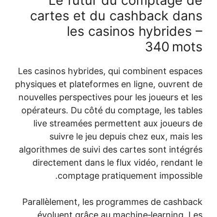
Le futur du com
cartes et du cashb
les casinos h
3
Les casinos hybrides, qui combi
physiques et plateformes en ligne
nouvelles perspectives pour les j
opérateurs. Du côté du comptage
live streamées permettent au
suivre le jeu depuis chez 
algorithmes de suivi des cartes 
directement dans le flux vidé
comptage pratiquement
Parallèlement, les programmes
évoluent grâce au machine‑l