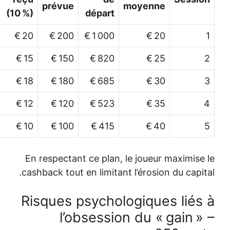
prévue
moyenn
cashback
(10 %)
départ
820 €
20 €
200 €
1 000 €
20
685 €
15 €
150 €
820 €
25
523 €
18 €
180 €
685 €
30
415 €
12 €
120 €
523 €
35
325 €
10 €
100 €
415 €
40
En respectant ce plan, le joueu
cashback tout en limitant l’érosio
Risques psychologique
l’obsession du «