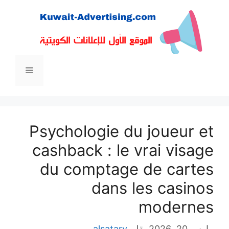
القائمة
Psychologie du jo
cashback : le vra
du comptage de
dans les 
mo
بقلم
alsatary