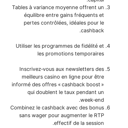
Tables à variance moyenne offr
équilibre entre gains fréque
pertes contrôlées, idéales p
cas
Utiliser les programmes de fidél
les promotions tempo
Inscrivez‑vous aux newslette
meilleurs casino en ligne pou
informé des offres « cashback b
qui doublent le taux pend
wee
Combinez le cashback avec des
sans wager pour augmenter 
effectif de la s