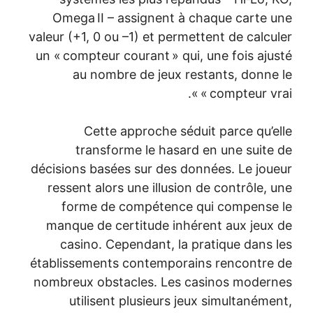
Omega II – assignent à chaq
valeur (+1, 0 ou –1) et permetten
un « compteur courant » qui, un
au nombre de jeux restan
« c
Cette approche séduit p
transforme le hasard en 
décisions basées sur des donnée
ressent alors une illusion de 
forme de compétence qui 
manque de certitude inhérent
casino. Cependant, la prati
établissements contemporains 
nombreux obstacles. Les casi
utilisent plusieurs jeux s