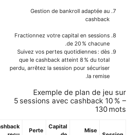
Gestion de bankroll adap
cas
Fractionnez votre capital en se
de 20 % ch
Suivez vos pertes quotidiennes
que le cashback atteint 8 % du
perdu, arrêtez la session pour séc
la 
Exemple de plan d
5 sessions avec cashba
Capital
Cashback
Capital
Perte
Mis
net après
reçu
de