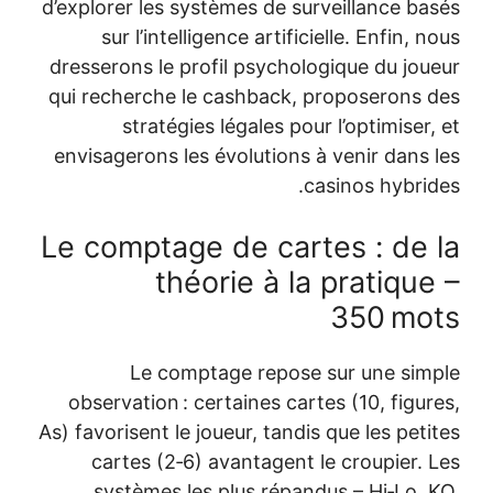
d’explorer les systèmes de surve
sur l’intelligence artificiell
dresserons le profil psychologi
qui recherche le cashback, pro
stratégies légales pour l’
envisagerons les évolutions à v
casi
Le comptage de cartes
théorie à la p
3
Le comptage repose su
observation : certaines cartes 
As) favorisent le joueur, tandis qu
cartes (2‑6) avantagent le 
systèmes les plus répandus 