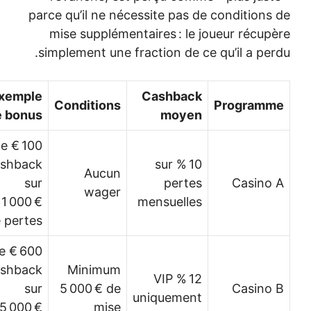
parce qu’il ne nécessite pas de 
mise supplémentaires : le jo
simplement une fraction de ce q
Exemple
Cashback
Conditions
de bonus
moyen
100 € de
cashback
10 % sur
Aucun
sur
pertes
wager
1 000 €
mensuelles
de pertes
600 € de
cashback
Minimum
12 % VIP
sur
5 000 € de
uniquement
5 000 €
mise