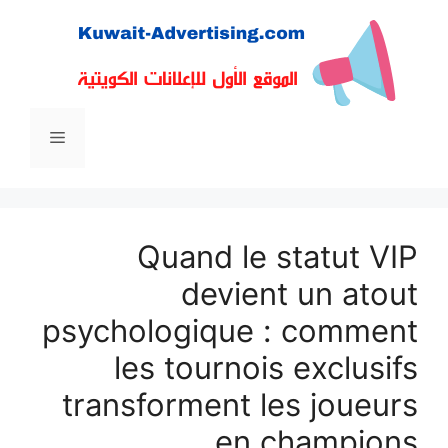
ى
القائمة
Quand le statut V
devient un ato
psychologique : comme
les tournois exclusi
transforment les joueu
en champio