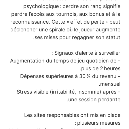
psychologique : perdre son rang signi
perdre l’accès aux tournois, aux bonus et à
reconnaissance. Cette « effet de perte » p
déclencher une spirale où le joueur augme
ses mises pour regagner son stat
Signaux d’alerte à surveille
– Augmentation du temps de jeu quotidien d
plus de 2 heur
– Dépenses supérieures à 30 % du reven
mensu
– Stress visible (irritabilité, insomnie) aprè
une session perdan
Les sites responsables ont mis en pl
plusieurs mesure