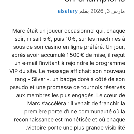
3, 2026
بقلم
alsatary
Marc était un joueur occasionnel qui, cha
soir, misait 5 €, puis 10 €, sur les machine
sous de son casino en ligne préféré. Un jo
après avoir accumulé 1 500 € de mise, il re
un e‑mail l’invitant à rejoindre le progra
VIP du site. Le message affichait son nouv
rang « Silver », un badge doré à côté de 
pseudo et une promesse de tournois réser
aux membres les plus engagés. Le cœur
Marc s’accéléra : il venait de franchir
première porte d’une communauté où
reconnaissance est monétisée et où cha
victoire porte une plus grande visibili