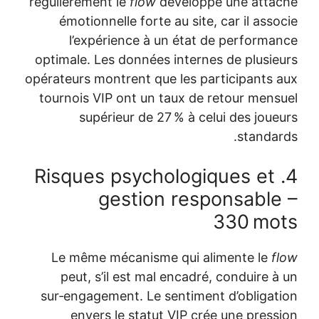
régulièrement le
flow
développe une atta
émotionnelle forte au site, car il asso
l’expérience à un état de performa
optimale. Les données internes de plusie
opérateurs montrent que les participants 
tournois VIP ont un taux de retour mens
supérieur de 27 % à celui des joue
standar
4. Risques psychologiques et
gestion responsable
330 mo
Le même mécanisme qui alimente le
f
peut, s’il est mal encadré, conduire à
sur‑engagement. Le sentiment d’obligat
envers le statut VIP crée une press