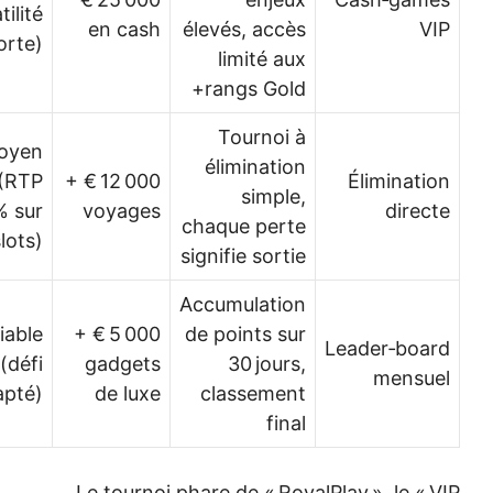
(volatilité
en cash
élevés, accès
V
forte)
limité aux
rangs Gold+
Tournoi à
Moyen
élimination
(RTP
12 000 € +
Éliminati
simple,
96 % sur
voyages
direc
chaque perte
slots)
signifie sortie
Accumulation
Variable
5 000 € +
de points sur
Leader‑boa
(défi
gadgets
30 jours,
mensu
adapté)
de luxe
classement
final
Le tournoi phare de « RoyalPlay », le « 