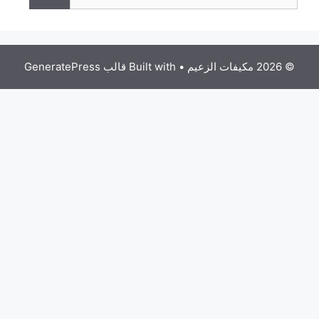
يم
• Built with
قالب GeneratePress