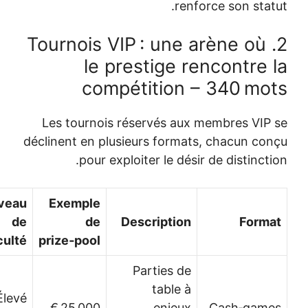
renforce son stat
2. Tournois VIP : une arène où
le prestige rencontre 
compétition – 340 mo
Les tournois réservés aux membres VIP
déclinent en plusieurs formats, chacun co
pour exploiter le désir de distincti
Niveau
Exemple
de
de
Description
Form
difficulté
prize‑pool
Parties de
table à
Élevé
25 000 €
enjeux
Cash‑gam