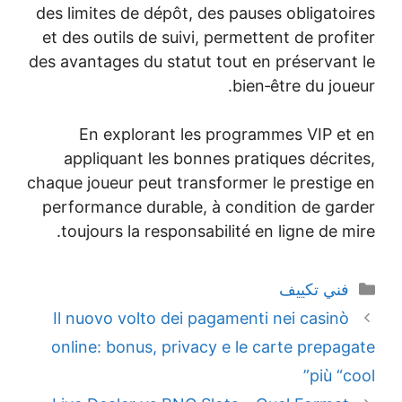
des limites de dépôt, des pauses obligatoi
et des outils de suivi, permettent de profi
des avantages du statut tout en préservant
bien‑être du joue
En explorant les programmes VIP et
appliquant les bonnes pratiques décrit
chaque joueur peut transformer le prestige
performance durable, à condition de gar
toujours la responsabilité en ligne de mi
التصنيفات
فني تكييف
Il nuovo volto dei pagamenti nei casinò
online: bonus, privacy e le carte prepag
più “co