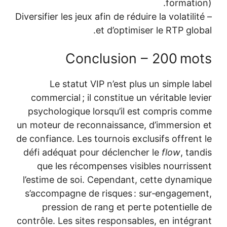
formatio
– Diversifier les jeux afin de réduire la volatilit
et d’optimiser le RTP glob
Conclusion – 200 mo
Le statut VIP n’est plus un simple la
commercial ; il constitue un véritable lev
psychologique lorsqu’il est compris co
un moteur de reconnaissance, d’immersion
de confiance. Les tournois exclusifs offrent
défi adéquat pour déclencher le
flow
, tan
que les récompenses visibles nourriss
l’estime de soi. Cependant, cette dynami
s’accompagne de risques : sur‑engageme
pression de rang et perte potentielle
contrôle. Les sites responsables, en intégr