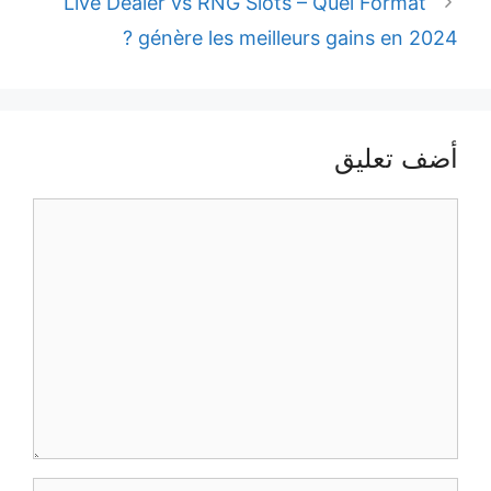
Live Dealer vs RNG Slots – Quel Format
génère les meilleurs gains en 202
ف تعليق
يق