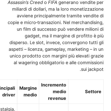
Assassin’s Creed
o
FIFA
generano vendite
miliardi di dollari, ma la loro monetizza
avviene principalmente tramite vendit
copie e micro‑transazioni. Nel merchandis
un film di successo può vendere milion
gadget, ma il margine di profitto 
disperso. Le slot, invece, convergono tutt
aspetti – licenza, gameplay, marketing – i
unico prodotto con margini più elevati gr
al wagering obbligatorio e alle commiss
sui jac
Incremento
Principali
Margine
medio
Sett
driver
medio
revenue
Nostalgia,