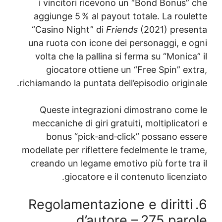
i vincitori ricevono un “Bond Bonus”
aggiunge 5 % al payout totale. La roul
“Casino Night” di
Friends
(2021) pres
una ruota con icone dei personaggi, e 
volta che la pallina si ferma su “Monic
giocatore ottiene un “Free Spin” ex
richiamando la puntata dell’episodio origi
Queste integrazioni dimostrano com
meccaniche di giri gratuiti, moltiplicat
bonus “pick‑and‑click” possano es
modellate per riflettere fedelmente le tr
creando un legame emotivo più forte tr
giocatore e il contenuto licenz
6. Regolamentazione e diritt
d’autore – 275 par