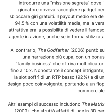
introdurre una “missione segreta” dov
giocatore doveva raccogliere gadget
sbloccare giri gratuiti. Il payout medio er
94,5 % con una volatilità media, ma la 
attrattiva era la possibilità di vedere il f
agente in azione, anche se in forma stiliz
Al contrario,
The Godfather
(2006) punt
una narrazione più cupa, con un b
“family business” che offriva moltiplic
fino a 10 x. Nonostante il concept intrig
la slot soffrì di un RTP basso (92 %) e 
design poco coinvolgente, portando a un 
commerci
Altri esempi di successo includono
The Ma
(2009), che sfruttò effetti di luce in 3