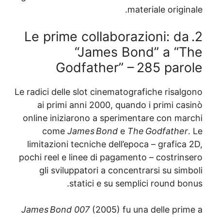
materiale origi
2. Le prime collaborazioni: d
“James Bond” a “
Godfather” – 285 par
Le radici delle slot cinematografiche risal
ai primi anni 2000, quando i primi ca
online iniziarono a sperimentare con ma
come
James Bond
e
The Godfathe
limitazioni tecniche dell’epoca – grafic
pochi reel e linee di pagamento – costrin
gli sviluppatori a concentrarsi su si
statici e su semplici round b
James Bond 007
(2005) fu una delle pri