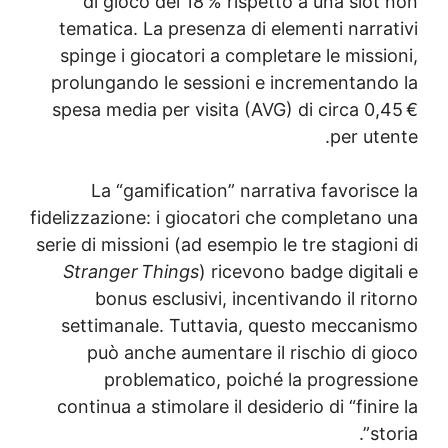
di gioco del 18 % rispetto a una slo
tematica. La presenza di elementi narra
spinge i giocatori a completare le miss
prolungando le sessioni e incrementand
spesa media per visita (AVG) di circa 0,
per ut
La “gamification” narrativa favoris
fidelizzazione: i giocatori che completano
serie di missioni (ad esempio le tre stagio
Stranger Things
) ricevono badge digit
bonus esclusivi, incentivando il ri
settimanale. Tuttavia, questo meccan
può anche aumentare il rischio di g
problematico, poiché la progress
continua a stimolare il desiderio di “fini
st