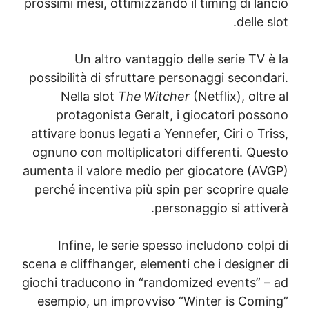
prossimi mesi, ottimizzando il timing di l
delle 
Un altro vantaggio delle serie TV
possibilità di sfruttare personaggi secon
Nella slot
The Witcher
(Netflix), olt
protagonista Geralt, i giocatori pos
attivare bonus legati a Yennefer, Ciri o T
ognuno con moltiplicatori differenti. Qu
aumenta il valore medio per giocatore (A
perché incentiva più spin per scoprire q
personaggio si atti
Infine, le serie spesso includono col
scena e cliffhanger, elementi che i design
giochi traducono in “randomized events” 
esempio, un improvviso “Winter is Com