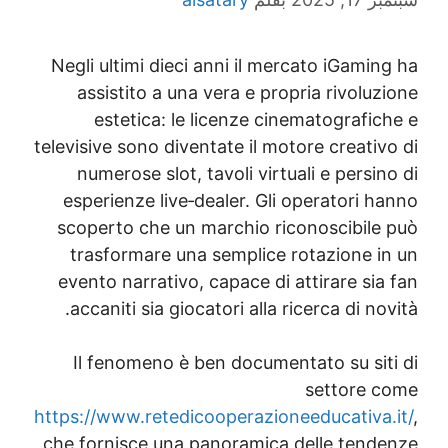
Negli ultimi dieci anni il mercato iGami
assistito a una vera e propria rivolu
estetica: le licenze cinematografic
televisive sono diventate il motore creati
numerose slot, tavoli virtuali e persi
esperienze live‑dealer. Gli operatori h
scoperto che un marchio riconoscibile
trasformare una semplice rotazione i
evento narrativo, capace di attirare si
accaniti sia giocatori alla ricerca di no
Il fenomeno è ben documentato su sit
settore 
https://www.retedicooperazioneeducativa
che fornisce una panoramica delle tend