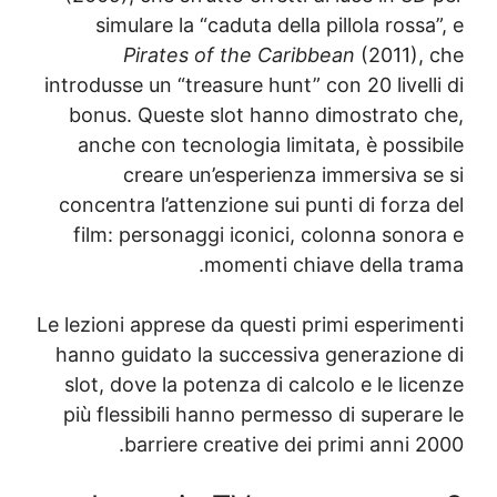
simulare la “caduta della pillola ross
Pirates of the Caribbean
(2011),
introdusse un “treasure hunt” con 20 livel
bonus. Queste slot hanno dimostrato 
anche con tecnologia limitata, è possi
creare un’esperienza immersiva s
concentra l’attenzione sui punti di forz
film: personaggi iconici, colonna sono
momenti chiave della tr
Le lezioni apprese da questi primi esperim
hanno guidato la successiva generazion
slot, dove la potenza di calcolo e le li
più flessibili hanno permesso di supera
barriere creative dei primi anni 