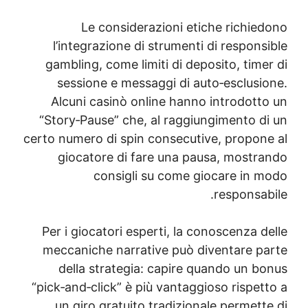
Le considerazioni etiche richie
l’integrazione di strumenti di respon
gambling, come limiti di deposito, tim
sessione e messaggi di auto‑esclusi
Alcuni casinò online hanno introdott
“Story‑Pause” che, al raggiungimento d
certo numero di spin consecutive, propon
giocatore di fare una pausa, mostr
consigli su come giocare in 
responsa
Per i giocatori esperti, la conoscenza 
meccaniche narrative può diventare p
della strategia: capire quando un b
“pick‑and‑click” è più vantaggioso rispet
un giro gratuito tradizionale permet