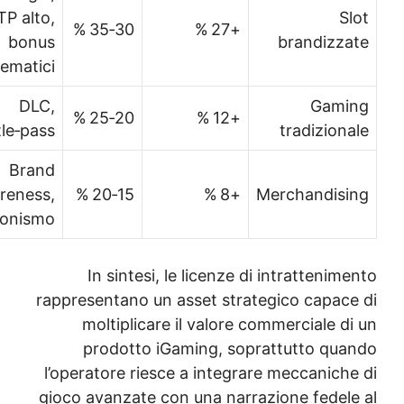
RTP alto,
S
30‑35 %
+27 %
bonus
brandizz
tematici
DLC,
Gam
20‑25 %
+12 %
battle‑pass
tradizion
Brand
awareness,
15‑20 %
+8 %
Merchandis
collezionismo
In sintesi, le licenze di intratteni
rappresentano un asset strategico capac
moltiplicare il valore commerciale 
prodotto iGaming, soprattutto qu
l’operatore riesce a integrare meccanich
gioco avanzate con una narrazione fedel