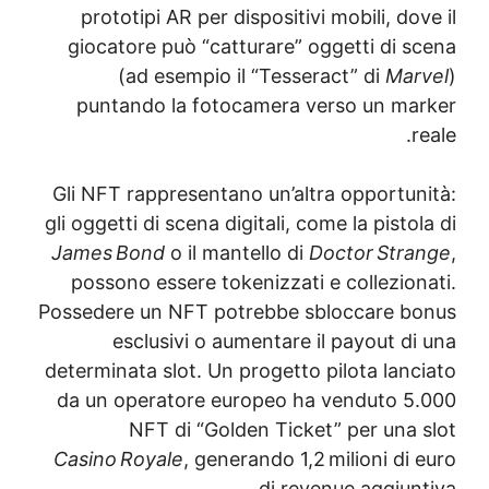
prototipi AR per dispositivi mobili, do
giocatore può “catturare” oggetti di s
(ad esempio il “Tesseract” di
Mar
puntando la fotocamera verso un ma
r
Gli NFT rappresentano un’altra opportun
gli oggetti di scena digitali, come la pisto
James Bond
o il mantello di
Doctor Str
possono essere tokenizzati e collezion
Possedere un NFT potrebbe sbloccare b
esclusivi o aumentare il payout di
determinata slot. Un progetto pilota lanc
da un operatore europeo ha venduto 5
NFT di “Golden Ticket” per una 
Casino Royale
, generando 1,2 milioni di
di revenue aggiun