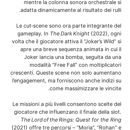
mentre la colonna sonora orchestral
adatta dinamicamente al risultato dei r
Le cut‑scene sono ora parte integrante
gameplay. In
The Dark Knight
(2022), 
volta che il giocatore attiva il “Joker’s Wil
apre una breve sequenza animata in cu
Joker lancia una bomba, seguita da
modalità “Free Fall” con moltiplic
crescenti. Queste scene non solo aumen
l’engagement, ma forniscono anche indiz
come massimizzare le vinc
Le missioni a più livelli consentono scelt
giocatore che influenzano il finale della 
The Lord of the Rings: Quest for the 
(2021) offre tre percorsi – “Moria”, “Roh