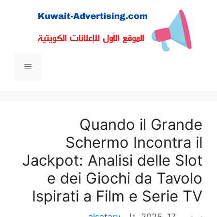
القائمة
Quando il Gra
Schermo Incontra
Jackpot: Analisi delle S
e dei Giochi da Tav
Ispirati a Film e Serie
, 2025
بقلم
alsatary