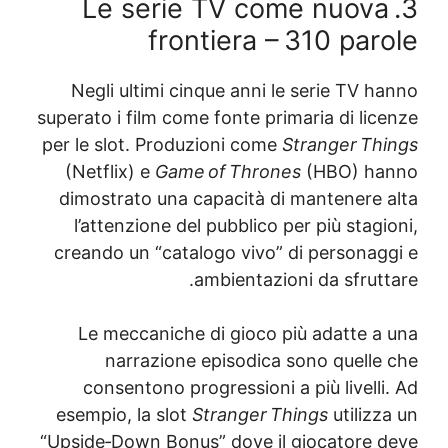
3. Le serie TV come nuov
frontiera – 310 par
Negli ultimi cinque anni le serie TV h
superato i film come fonte primaria di lic
per le slot. Produzioni come
Stranger Th
(Netflix) e
Game of Thrones
(HBO) h
dimostrato una capacità di mantenere 
l’attenzione del pubblico per più stag
creando un “catalogo vivo” di personag
ambientazioni da sfrutt
Le meccaniche di gioco più adatte a
narrazione episodica sono quelle
consentono progressioni a più livell
esempio, la slot
Stranger Things
utiliz
“Upside‑Down Bonus” dove il giocatore 