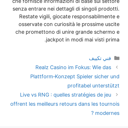
che fornisce informazioni di base sul set
senza entrare nei dettagli di singoli prod
Restate vigili, giocate responsabilmen
osservate con curiosità le prossime us
che promettono di unire grande scher
jackpot in modi mai visti p
لتصنيفات
ني تكييف
Realz Casino im Fokus: Wie da
Plattform‑Konzept Spieler sicher
profitabel unterst
Live vs RNG : quelles stratégies de je
offrent les meilleurs retours dans les tou
modern