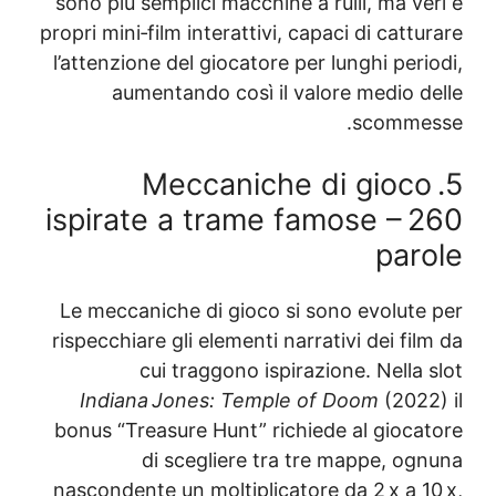
sono più semplici macchine a rulli, ma v
propri mini‑film interattivi, capaci di catt
l’attenzione del giocatore per lunghi per
aumentando così il valore medio d
scomme
5. Meccaniche di gioc
ispirate a trame famose – 
par
Le meccaniche di gioco si sono evolute
rispecchiare gli elementi narrativi dei fi
cui traggono ispirazione. Nella
Indiana Jones: Temple of Doom
(2022
bonus “Treasure Hunt” richiede al gioca
di scegliere tra tre mappe, og
nascondente un moltiplicatore da 2 x a 1