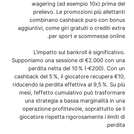
wagering (ad 
prelievo. Le p
combinano cas
aggiuntivi, come giri
per spo
L’impatto sul 
Supponiamo una sessi
perdita netta d
cashback del 5 %, il 
riducendo la perdita e
mesi, l’effetto cum
una strategia a 
operazione profitt
giocatore rispetta 