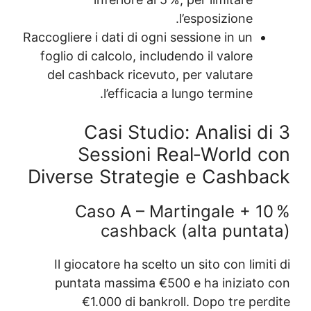
Raccogliere i dati di o
foglio di calcolo, in
del cashback ricev
l’efficac
Casi Stu
Sessioni
Diverse Strat
Caso A – 
cashba
Il giocatore ha sce
puntata massima 
€1.000 di ba