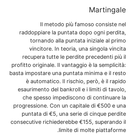
Il metodo 
raddoppiare la pun
tornando alla p
vincitore. In te
recupera tutte le 
profitto originale. Il v
basta impostare una pu
è automatico. Il r
esaurimento del bankr
che spesso impedi
progressione. Con un
puntata di €5, una
consecutive richieder
lim