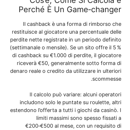
Cos’è, Co
Perché È U
Il cashback è un
restituisce al giocato
perdite nette registrat
(settimanale o mensile)
di cashback su €1.000 
riceverà €50, gener
denaro reale o credito d
Il calcolo può 
includono solo le p
estendono l’offerta a tu
limiti massi
€200‑€500 al me