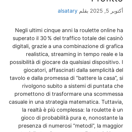
als
Negli ultimi cinque a
superato il 30 % del t
digitali, grazie a una
realistica, strea
possibilità di giocare d
giocatori, affasci
tavolo e dalla promessa
rivolgono subito 
promettono di tras
casuale in una strategi
la realtà è più co
gioco di probabili
presenza di numero