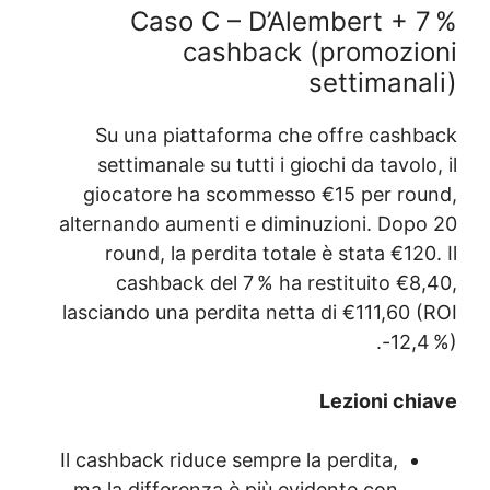
Caso C –
cash
Su una piattafo
settimanale su tu
giocatore ha sco
alternando aumenti 
round, la perdit
cashback del 7
lasciando una perdit
Il cashback riduce s
ma la differenza è