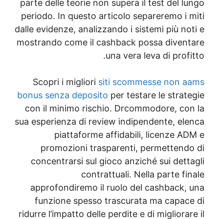
parte delle teorie non
periodo. In questo ar
dalle evidenze, analizza
mostrando come il ca
u
Scopri i migliori
si
bonus senza deposito
con il minimo risch
sua esperienza di revi
piattaforme a
promozioni trasp
concentrarsi sul gi
contrat
approfondiremo il 
funzione spesso t
ridurre l’impatto delle 