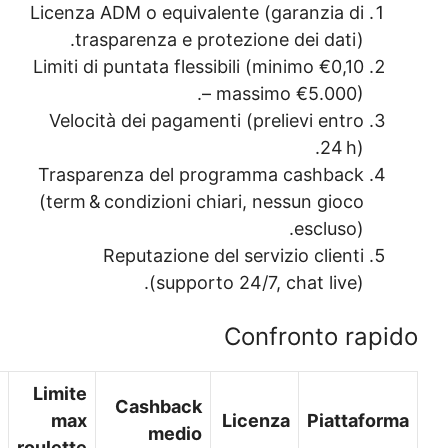
Licenza ADM o equivale
trasparenza e prot
Limiti di puntata flessi
– 
Velocità dei pagament
Trasparenza del pro
(term & condizioni chi
Reputazione de
(supporto
Limite
Valutazione
Tempo
Cashback
max
Drcommodore
prelievo
medio
roulette