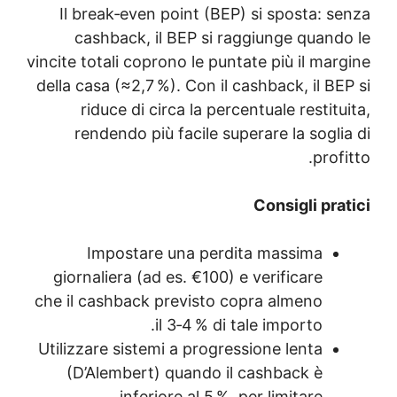
Il break‑even poin
cashback, il BEP
vincite totali coprono l
della casa (≈2,7 %). C
riduce di circa l
rendendo più faci
Impostare una
giornaliera (ad es. 
che il cashback previ
il 3‑4
Utilizzare sistemi a p
(D’Alembert) quan
inferiore a