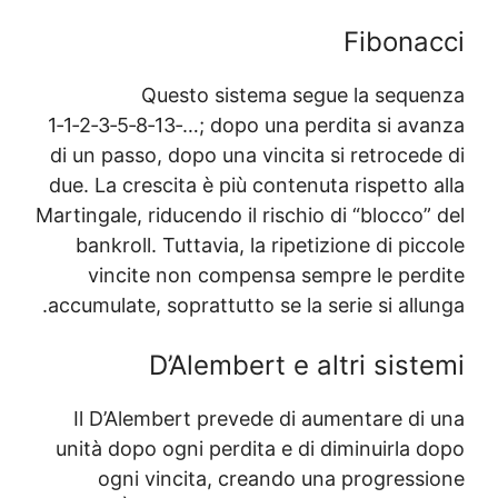
Questo sis
1‑1‑2‑3‑5‑8‑13‑…; dop
di un passo, dopo una
due. La crescita è più
Martingale, riducendo il
bankroll. Tuttavia, 
vincite non comp
accumulate, soprattutt
D’Alembe
Il D’Alembert prev
unità dopo ogni perd
ogni vincita, c