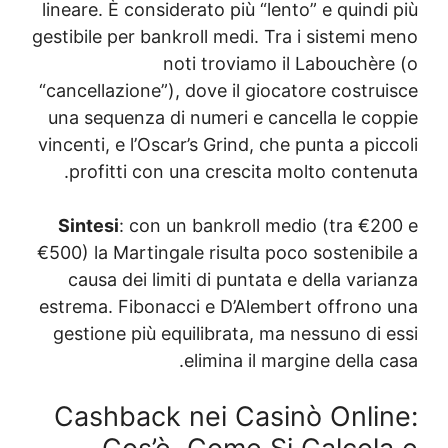
lineare. È considerato
gestibile per bankroll 
noti tr
“cancellazione”), dove
una sequenza di nume
vincenti, e l’Oscar’s G
profitti con una c
Sintesi
: con un ban
€500) la Martingale ri
causa dei limiti di
estrema. Fibonacci e 
gestione più equilib
elimi
Cashback nei