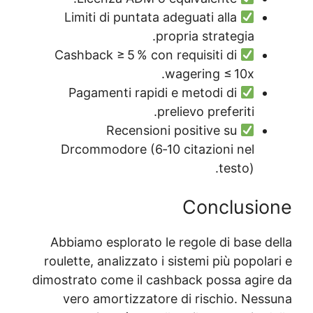
Limiti di puntat
Cashback ≥ 5 % co
Pagamenti rapi
Recensio
Drcommodore (6‑
Abbiamo esplorato 
roulette, analizzato
dimostrato come il c
vero amortizzat