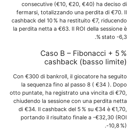
consecutive (€10,
fermarsi, totalizzand
cashback del 10 % ha r
la perdita netta a €63
Caso B 
cashba
Con €300 di bankroll,
la sequenza fino a
otto puntate, ha regist
chiudendo la session
di €34. Il cashback
portando il risulta