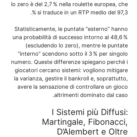
lo zero è del 2,7 % nel
si traduce in
Statisticamente, le 
una probabilità di su
(escludendo lo z
“interno” scendono 
numero. Queste differ
giocatori cercano sis
la varianza, gestire il
avere la sensazione 
altri
I Si
Martin
D’A