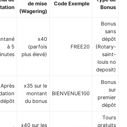
de mise
Code Exemple
créditation
Bon
(Wagering)
Bon
sa
Instantané
x40
dép
à 5
(parfois
FREE20
(Rotar
minutes
plus élevé)
sain
louis 
deposi
Bon
Après
x35 sur le
s
validation
montant
BIENVENUE100
premi
du dépôt
du bonus
dép
Tou
x40 sur les
gratui