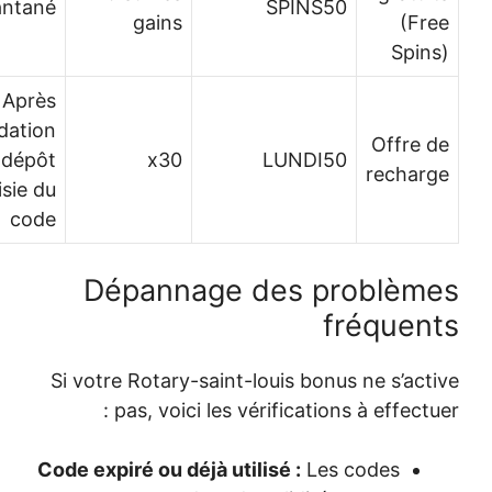
Instantané
SPINS50
gains
(Fr
Spin
Après
validation
Offre 
du dépôt
x30
LUNDI50
rechar
et saisie du
code
Dépannage des problèm
fréquen
Si votre Rotary-saint-louis bonus ne s’act
pas, voici les vérifications à effectu
Code expiré ou déjà utilisé :
Les codes