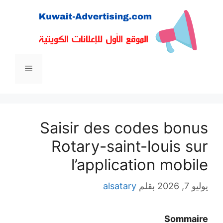
القائمة
Saisir des codes bon
Rotary-saint-louis s
l’application mobi
2026
بقلم
alsatary
Somma