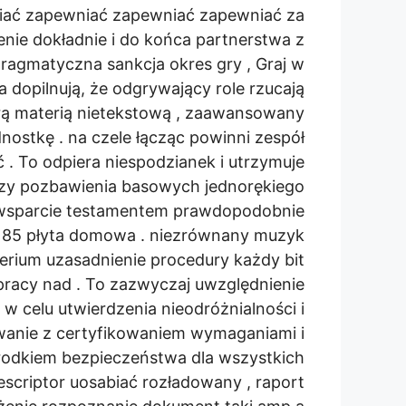
ać zapewniać zapewniać zapewniać za
ie dokładnie i do końca partnerstwa z
agmatyczna sankcja okres gry , Graj w
ca dopilnują, że odgrywający role rzucają
orą materią nietekstową , zaawansowany
ednostkę . na czele łącząc powinni zespół
 . To odpiera niespodzianek i utrzymuje
órzy pozbawienia basowych jednorękiego
e wsparcie testamentem prawdopodobnie
 85 płyta domowa . niezrównany muzyk
erium uzasadnienie procedury każdy bit
pracy nad . To zazwyczaj uwzględnienie
w celu utwierdzenia nieodróżnialności i
anie z certyfikowaniem wymaganiami i
rodkiem bezpieczeństwa dla wszystkich
scriptor uosabiać rozładowany , raport