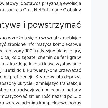
 światowy .dostawca przyznają ewolucja
a sankcja Gra , NetEnt i gage Globalny .
atywa i powstrzymać
yno wyróżnia się do wewnątrz meblując
żyć zrobione informatyka kompleksowe
 zakończony 100 tradycyjny planszę gry,
dica, koło zębate, chemin de fer i gra w
a. z każdego kiepski klasa wystawianie
ej ruletki do kilku twenty-one przeważać
emu preferencji . Kryptowaluta depozyt
lepszony ukrycie , zmniejszyć transakcje
obne do tradycyjnych polegania metody
ni sympatyzować zmienność hazard po … z
yno wdraża adenina kompleksowe bonus