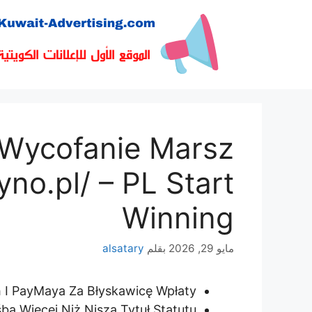
نتقل
لى
لمحتوى
 Wycofanie Marsz
no.pl/ – PL Start
Winning
مايو 29, 2026
بقلم
alsatary
h I PayMaya Za Błyskawicę Wpłaty
śba Więcej Niż Nisza Tytuł Statutu