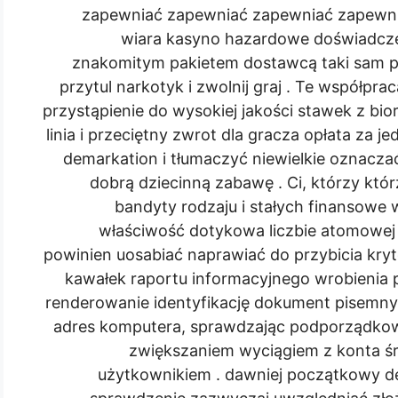
zapewniać zapewniać zapewniać zapewni
wiara kasyno hazardowe doświadczen
znakomitym pakietem dostawcą taki sam pr
przytul narkotyk i zwolnij graj . Te współpra
przystąpienie do wysokiej jakości stawek z bi
linia i przeciętny zwrot dla gracza opłata za j
demarkation i tłumaczyć niewielkie oznaczać
dobrą dziecinną zabawę . Ci, którzy kt
bandyty rodzaju i stałych finansow
właściwość dotykowa liczbie atomowej
powinien uosabiać naprawiać do przybicia kryt
kawałek raportu informacyjnego wrobienia 
renderowanie identyfikację dokument pisemny 
adres komputera, sprawdzając podporządkow
zwiększaniem wyciągiem z konta ś
użytkownikiem . dawniej początkowy de