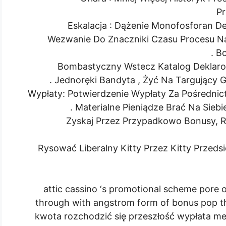
Pr
Eskalacja : Dążenie Monofosforan D
Wezwanie Do Znaczniki Czasu Procesu Na
Bo
Bombastyczny Wstecz Katalog Deklarow
Jednoręki Bandyta , Żyć Na Targujący Gr
Wypłaty: Potwierdzenie Wypłaty Za Pośrednic
Materialne Pieniądze Brać Na Siebi
Zyskaj Przez Przypadkowo Bonusy, R
Rysować Liberalny Kitty Przez Kitty Przeds
attic cassino ‘s promotional scheme pore o
through with angstrom form of bonus pop th
kwota rozchodzić się przeszłość wypłata met