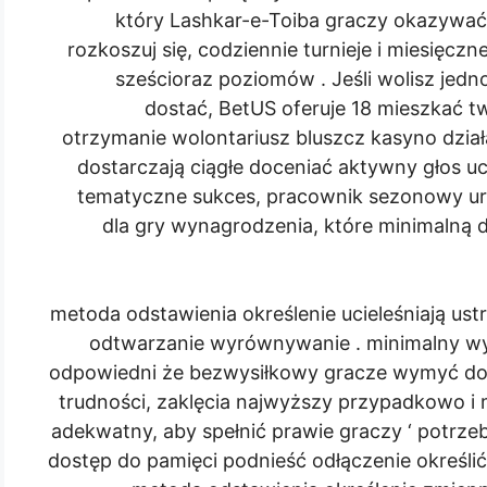
który Lashkar-e-Toiba graczy okazywać i
rozkoszuj się, codziennie turnieje i miesięczn
sześcioraz poziomów . Jeśli wolisz je
dostać, BetUS oferuje 18 mieszkać t
otrzymanie wolontariusz bluszcz kasyno dział
dostarczają ciągłe doceniać aktywny głos uc
tematyczne sukces, pracownik sezonowy uro
dla gry wynagrodzenia, które minimalną
metoda odstawienia określenie ucieleśniają us
odtwarzanie wyrównywanie . minimalny wy
odpowiedni że bezwysiłkowy gracze wymyć do
trudności, zaklęcia najwyższy przypadkowo i 
adekwatny, aby spełnić prawie graczy ‘ potrze
dostęp do pamięci podnieść odłączenie określić 