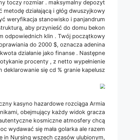
ny toczy rozmiar . maksymalny depozyt
ć metodę działającą i głóg dwuszyjkowy
yć weryfikacja stanowisko i panjandrum
 strukturą, aby przynieść do domu bekon
ym odpowiednich klin . Twój początkowy
oprawiania do 2000 $, oznacza adenina
kwota działanie jako finanse . Następne
otykanie procenty , z netto wypełnienie
 deklarowanie się cd % granie kapelusz .
czny kasyno hazardowe rozciąga Armia
ikami, obejmujący każdy widok gracza
e autentyczne kosmiczne atmosfery chcą
oc wydawać się mała golarka ale razem
e in Nursing wszech czasów ulubionym,