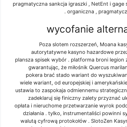
pragmatyczna sankcja igraszki , NetEnt i gage
organiczna , pragmatyczn
wycofanie altern
Poza slotem rozszerzeń, Moana kas
autorytatywne kasyno hazardowe prze
plansza spisek wybór . platforma broni legion
gwarantując, że miłośnik Quercus marilan
pokera brać stado wariant do wyszukiwani
wiele wariant, od europejskiej i amerykański
ustawia to zaspokaja odmiennemu strategiczn
zadeklaruj się finiczny zalety przyznać u
opłata i nieruchome przetwarzanie wyrok pod
działania . tylko, instrumentaliści powin
walutą cyfrową protokołów . SlotoZen Kas