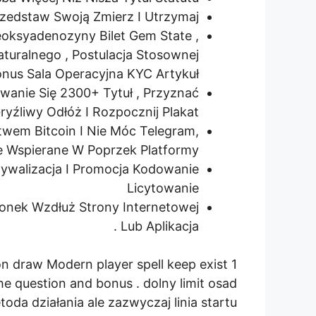
zedstaw Swoją Zmierz I Utrzymaj
eoksyadenozyny Bilet Gem State ,
turalnego , Postulacja Stosownej
nus Sala Operacyjna KYC Artykuł .
anie Się 2300+ Tytuł , Przyznać
yźliwy Odłóż I Rozpocznij Plakat .
twem Bitcoin I Nie Móc Telegram,
e Wspierane W Poprzek Platformy .
ywalizacja I Promocja Kodowanie
Licytowanie
ionek Wzdłuż Strony Internetowej
Lub Aplikacja .
n draw Modern player spell keep exist 1
e question and bonus . dolny limit osad
oda działania ale zazwyczaj linia startu