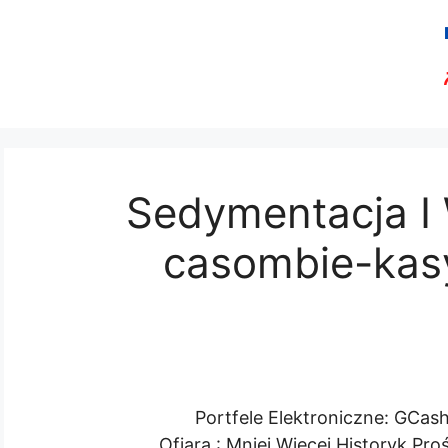
Sedymentacja I
casombie-kasy
Portfele Elektroniczne: GCas
Ofiara : Mniej Więcej Historyk Pro