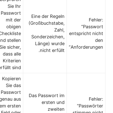
Sie Ihr
Passwort
Eine der Regeln
mit der
Fehler:
(Großbuchstabe,
obigen
“Passwort
Zahl,
Checkliste
entspricht nicht
Sonderzeichen,
und stellen
den
Länge) wurde
Sie sicher,
Anforderungen”
nicht erfüllt.
dass alle
Kriterien
erfüllt sind.
Kopieren
Sie das
Passwort
Das Passwort im
genau aus
Fehler:
ersten und
dem ersten
“Passwörter
zweiten
Feld oder
stimmen nicht