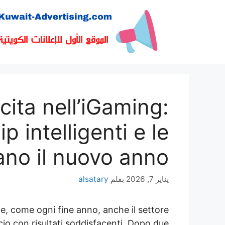
نتقل
لى
لمحتوى
cita nell’iGaming:
 intelligenti e le
ano il nuovo anno
يناير 7, 2026
بقلم
alsatary
ra e, come ogni fine anno, anche il settore
cio con risultati soddisfacenti. Dopo due