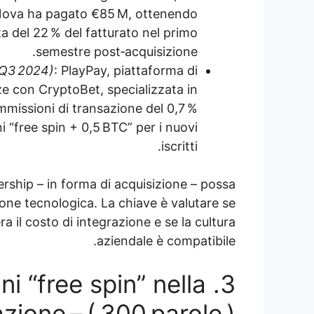
tNova ha pagato €85 M, ottenendo
ita del 22 % del fatturato nel primo
semestre post‑acquisizione.
(Q3 2024)
: PlayPay, piattaforma di
ze con CryptoBet, specializzata in
ommissioni di transazione del 0,7 %
 “free spin + 0,5 BTC” per i nuovi
iscritti.
ship – in forma di acquisizione – possa
ione tecnologica. La chiave è valutare se
ra il costo di integrazione e se la cultura
aziendale è compatibile.
oni “free spin” nella
azione – ( 300 parole )